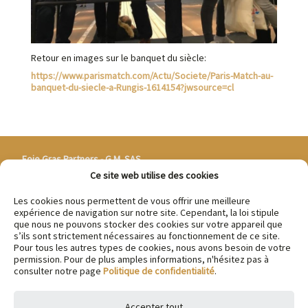
Retour en images sur le banquet du siècle:
https://www.parismatch.com/Actu/Societe/Paris-Match-au-
banquet-du-siecle-a-Rungis-1614154?jwsource=cl
Foie Gras Partners - G.M. SAS
3 rue de la Corderie
Ce site web utilise des cookies
Centra 305
94586 Rungis cedex - FRANCE
Les cookies nous permettent de vous offrir une meilleure
expérience de navigation sur notre site. Cependant, la loi stipule
Tél 0033 (0)1 41 73 28 10
que nous ne pouvons stocker des cookies sur votre appareil que
Fax 0033 (0)1 46 87 06 41
s’ils sont strictement nécessaires au fonctionnement de ce site.
fgp@foie-gras-partners.com
Pour tous les autres types de cookies, nous avons besoin de votre
permission. Pour de plus amples informations, n'hésitez pas à
consulter notre page
Politique de confidentialité
.
Politique de confidentialité :
FR
EN
ES
Mentions légales
|
Cookies
Conditions Générales de Vente
Accepter tout
Contactez-nous