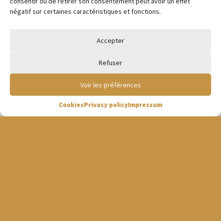
consentir ou de retirer son consentement peut avoir un effet
négatif sur certaines caractéristiques et fonctions.
Accepter
Refuser
Voir les préférences
Cookies
Privacy policy
Impressum
Foie Gras Partners : The
specialist of Foie Gras – Goose
and Duck
Foie Gras Partners is specialized in the production of fat
geese and ducks in Hungary and fat ducks in Bulgaria.
We sell a complete range of fresh and frozen cuts :
foie
gras
(fabrication, extra restauration, 1er choix…),
deveined fat liver, escalopes, cubes,
breasts
, inner fillets,
legs, wings, meat, gizzards, fat.